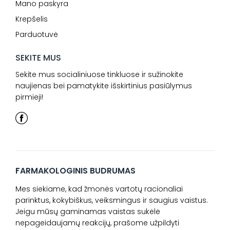
Mano paskyra
Krepšelis
Parduotuvė
SEKITE MUS
Sekite mus socialiniuose tinkluose ir sužinokite
naujienas bei pamatykite išskirtinius pasiūlymus
pirmieji!
FARMAKOLOGINIS BUDRUMAS
Mes siekiame, kad žmonės vartotų racionaliai
parinktus, kokybiškus, veiksmingus ir saugius vaistus.
Jeigu mūsų gaminamas vaistas sukėlė
nepageidaujamų reakcijų, prašome užpildyti