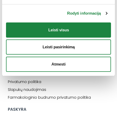
INFORMACIJA
Rodyti informaciją
Naujienos
Kontaktai
Leisti visus
Konsultacija
Karjera
Leisti pasirinkimą
SVARBU
Atmesti
Elektroninės parduotuvės pirkimo taisyklės
Dažniausiai užduodami klausimai
Privatumo politika
Slapukų naudojimas
Farmakologinio budrumo privatumo politika
PASKYRA