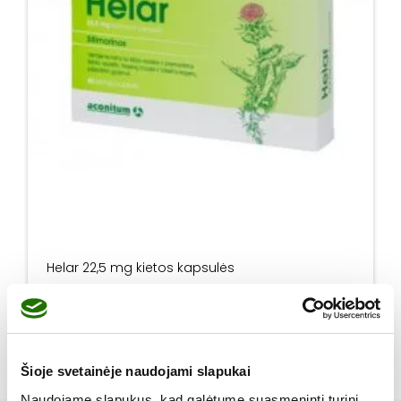
Helar 22,5 mg kietos kapsulės
Daugiau
Šioje svetainėje naudojami slapukai
Naudojame slapukus, kad galėtume suasmeninti turinį