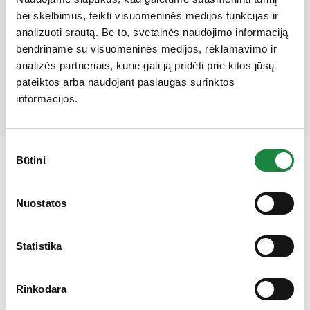
bei skelbimus, teikti visuomeninės medijos funkcijas ir
Mūsų partneriai
analizuoti srautą. Be to, svetainės naudojimo informaciją
bendriname su visuomeninės medijos, reklamavimo ir
analizės partneriais, kurie gali ją pridėti prie kitos jūsų
pateiktos arba naudojant paslaugas surinktos
informacijos.
Sutikimo
Būtini
pasirinkimas
Gauk 10% nuolaidą!
Nuostatos
Elektroninės parduotuvės klientų aptarnavimas:
Statistika
I-V: 8:00-16:30
+370 612 77733
Rinkodara
eshop@aconitum.lt