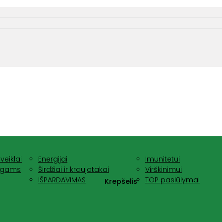
veiklai
Energijai
Imunitetui
nagams
Širdžiai ir kraujotakai
Virškinimui
IŠPARDAVIMAS
TOP pasiūlymai
Krepšelis