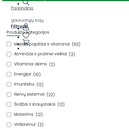
Pagrindinis
/
gauruotųjų sojų
Filtruoti
Produkto kategorijos
Maisto papildai ir vitaminai
63
Atminčiai ir protinei veiklai
3
Vitaminai akims
2
Energijai
10
Imunitetui
12
Nervų sistemai
22
Širdžiai ir kraujotakai
12
Moterims
12
Virškinimui
2