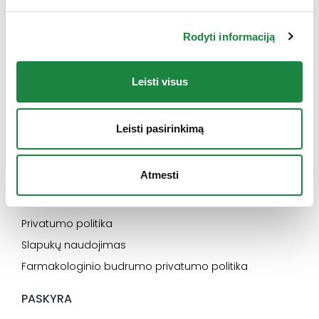
INFORMACIJA
Rodyti informaciją
Naujienos
Kontaktai
Leisti visus
Konsultacija
Karjera
Leisti pasirinkimą
SVARBU
Atmesti
Elektroninės parduotuvės pirkimo taisyklės
Dažniausiai užduodami klausimai
Privatumo politika
Slapukų naudojimas
Farmakologinio budrumo privatumo politika
PASKYRA