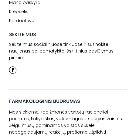
Mano paskyra
Krepšelis
Parduotuvė
SEKITE MUS
Sekite mus socialiniuose tinkluose ir sužinokite
naujienas bei pamatykite išskirtinius pasiūlymus
pirmieji!
FARMAKOLOGINIS BUDRUMAS
Mes siekiame, kad žmonės vartotų racionaliai
parinktus, kokybiškus, veiksmingus ir saugius vaistus.
Jeigu mūsų gaminamas vaistas sukėlė
nepageidaujamų reakcijų, prašome užpildyti