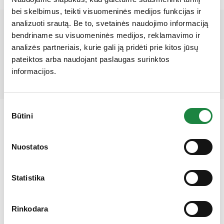
bei skelbimus, teikti visuomeninės medijos funkcijas ir
analizuoti srautą. Be to, svetainės naudojimo informaciją
Mūsų partneriai
bendriname su visuomeninės medijos, reklamavimo ir
analizės partneriais, kurie gali ją pridėti prie kitos jūsų
pateiktos arba naudojant paslaugas surinktos
informacijos.
Sutikimo
Būtini
pasirinkimas
Gauk 10% nuolaidą!
Nuostatos
Elektroninės parduotuvės klientų aptarnavimas:
Statistika
I-V: 8:00-16:30
+370 612 77733
Rinkodara
eshop@aconitum.lt