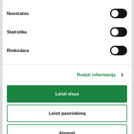
Gauk 10% nuolaidą!
Nuostatos
Statistika
Rutin forte kaps. N30
7,95
€
Rinkodara
produkto kiekis: Rutin forte kaps. N30
Į krepšelį
Rodyti informaciją
Leisti visus
Mūsų partneriai
Leisti pasirinkimą
Atmesti