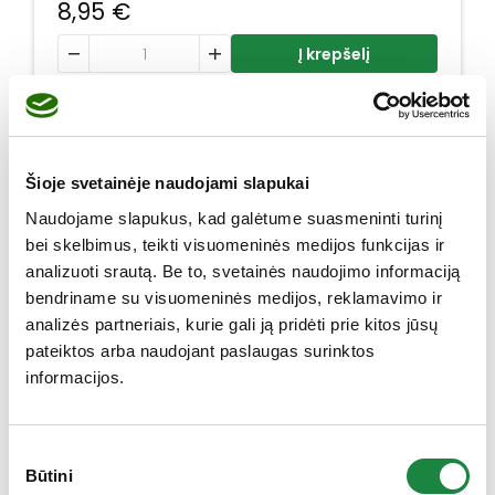
8,95
€
produkto kiekis: Vitamin C prolong kaps. N40
Į krepšelį
Šioje svetainėje naudojami slapukai
Naudojame slapukus, kad galėtume suasmeninti turinį
bei skelbimus, teikti visuomeninės medijos funkcijas ir
analizuoti srautą. Be to, svetainės naudojimo informaciją
bendriname su visuomeninės medijos, reklamavimo ir
analizės partneriais, kurie gali ją pridėti prie kitos jūsų
pateiktos arba naudojant paslaugas surinktos
informacijos.
Sutikimo
Būtini
pasirinkimas