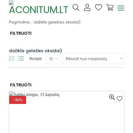
Skip
to
content
Pagrindinis
/
dažiklis geležies oksidai)
FILTRUOTI
dažiklis geležies oksidai)
Rodyti
FILTRUOTI
-30%