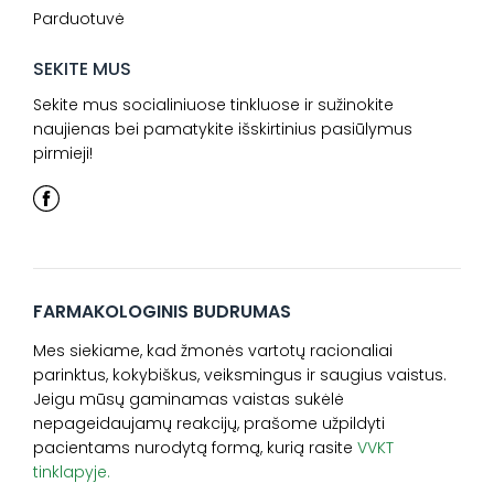
Parduotuvė
SEKITE MUS
Sekite mus socialiniuose tinkluose ir sužinokite
naujienas bei pamatykite išskirtinius pasiūlymus
pirmieji!
FARMAKOLOGINIS BUDRUMAS
Mes siekiame, kad žmonės vartotų racionaliai
parinktus, kokybiškus, veiksmingus ir saugius vaistus.
Jeigu mūsų gaminamas vaistas sukėlė
nepageidaujamų reakcijų, prašome užpildyti
pacientams nurodytą formą, kurią rasite
VVKT
tinklapyje.