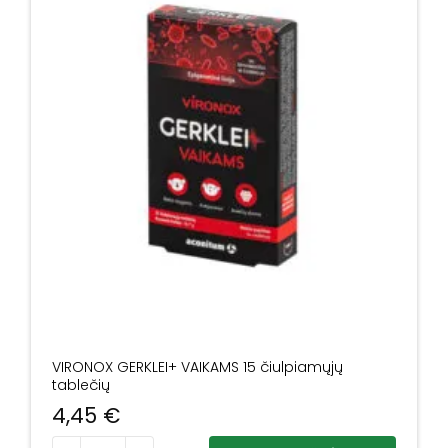
VIRONOX GERKLEI+ VAIKAMS 15 čiulpiamųjų
tablečių
4,45
€
produkto kiekis: VIRONOX GERKLEI+ VAIKAMS 15 čiulpiamųj