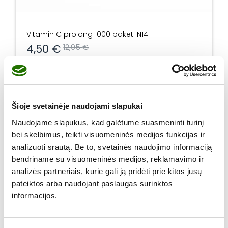
Vitamin C prolong 1000 paket. N14
Original
Current
4,50
€
12,95
€
price
price
produkto kiekis: Vitamin C prolong 1000 paket. N14
was:
is:
Į krepšelį
12,95 €.
4,50 €.
Šioje svetainėje naudojami slapukai
Naudojame slapukus, kad galėtume suasmeninti turinį
bei skelbimus, teikti visuomeninės medijos funkcijas ir
analizuoti srautą. Be to, svetainės naudojimo informaciją
bendriname su visuomeninės medijos, reklamavimo ir
analizės partneriais, kurie gali ją pridėti prie kitos jūsų
pateiktos arba naudojant paslaugas surinktos
informacijos.