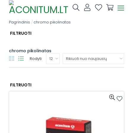
Skip
to
content
Pagrindinis
/
chromo pikolinatas
FILTRUOTI
chromo pikolinatas
Rodyti
FILTRUOTI