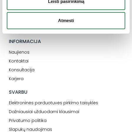
Leisti pasirinkimą
I-V: 8:00-16:30
+370 612 77733
Atmesti
eshop@aconitum.lt
INFORMACIJA
Naujienos
Kontaktai
Konsultacija
Karjera
SVARBU
Elektroninės parduotuvės pirkimo taisyklės
Dažniausiai užduodami klausimai
Privatumo politika
Slapukų naudojimas