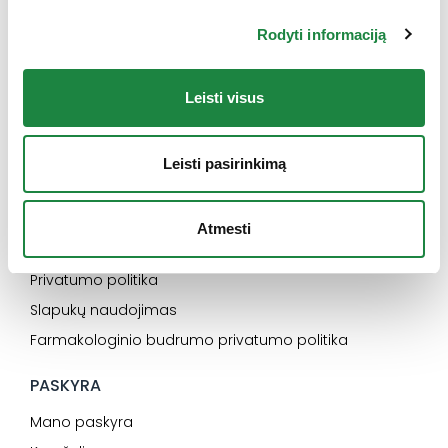
INFORMACIJA
Rodyti informaciją
Naujienos
Kontaktai
Leisti visus
Konsultacija
Karjera
Leisti pasirinkimą
SVARBU
Elektroninės parduotuvės pirkimo taisyklės
Atmesti
Dažniausiai užduodami klausimai
Privatumo politika
Slapukų naudojimas
Farmakologinio budrumo privatumo politika
PASKYRA
Mano paskyra