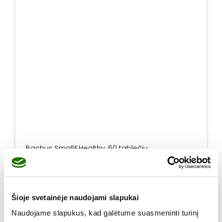
Bachus Small&Healthy, 60 tablečių
12,32
€
18,95
€
produkto kiekis: Bachus Small&Healthy, 60 tablečių
Į krepšelį
Šioje svetainėje naudojami slapukai
Naudojame slapukus, kad galėtume suasmeninti turinį