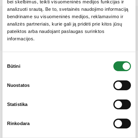
bei skelbimus, teikti visuomeninės medijos funkcijas ir
analizuoti srautą. Be to, svetainės naudojimo informaciją
bendriname su visuomeninės medijos, reklamavimo ir
Mūsų partneriai
analizės partneriais, kurie gali ją pridėti prie kitos jūsų
pateiktos arba naudojant paslaugas surinktos
informacijos.
Sutikimo
Būtini
pasirinkimas
Gauk 10% nuolaidą!
Nuostatos
Elektroninės parduotuvės klientų aptarnavimas:
Statistika
I-V: 8:00-16:30
+370 612 77733
Rinkodara
eshop@aconitum.lt