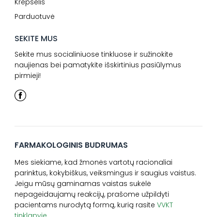
Krepšelis
Parduotuvė
SEKITE MUS
Sekite mus socialiniuose tinkluose ir sužinokite
naujienas bei pamatykite išskirtinius pasiūlymus
pirmieji!
FARMAKOLOGINIS BUDRUMAS
Mes siekiame, kad žmonės vartotų racionaliai
parinktus, kokybiškus, veiksmingus ir saugius vaistus.
Jeigu mūsų gaminamas vaistas sukėlė
nepageidaujamų reakcijų, prašome užpildyti
pacientams nurodytą formą, kurią rasite
VVKT
tinklapyje.