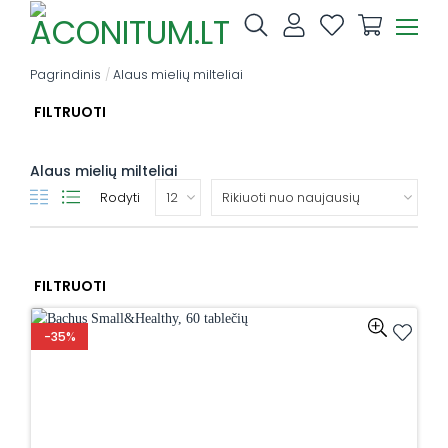
Skip
to
content
Pagrindinis
/
Alaus mielių milteliai
FILTRUOTI
Alaus mielių milteliai
Rodyti
FILTRUOTI
-35%