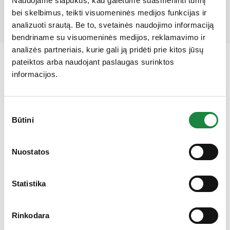
Naudojame slapukus, kad galėtume suasmeninti turinį
bei skelbimus, teikti visuomeninės medijos funkcijas ir
analizuoti srautą. Be to, svetainės naudojimo informaciją
bendriname su visuomeninės medijos, reklamavimo ir
analizės partneriais, kurie gali ją pridėti prie kitos jūsų
pateiktos arba naudojant paslaugas surinktos
informacijos.
Sutikimo
Būtini
pasirinkimas
Gauk 10% nuolaidą!
Nuostatos
Elektroninės parduotuvės klientų aptarnavimas:
Statistika
I-V: 8:00-16:30
+370 612 77733
Rinkodara
eshop@aconitum.lt