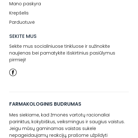
Mano paskyra
Krepšelis
Parduotuvė
SEKITE MUS
Sekite mus socialiniuose tinkluose ir sužinokite
naujienas bei pamatykite išskirtinius pasiūlymus
pirmieji!
FARMAKOLOGINIS BUDRUMAS
Mes siekiame, kad žmonės vartotų racionaliai
parinktus, kokybiškus, veiksmingus ir saugius vaistus.
Jeigu mūsų gaminamas vaistas sukėlė
nepageidaujamų reakcijų, prašome užpildyti