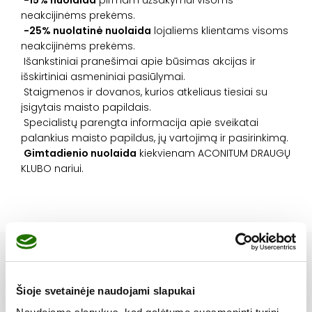
neakcijinėms prekėms.
-25% nuolatinė nuolaida
lojaliems klientams visoms
neakcijinėms prekėms.
Išankstiniai pranešimai apie būsimas
akcijas
ir
išskirtiniai asmeniniai pasiūlymai.
Staigmenos ir dovanos, kurios atkeliaus tiesiai su
įsigytais maisto papildais.
Specialistų parengta informacija apie sveikatai
palankius maisto papildus, jų vartojimą ir pasirinkimą.
Gimtadienio nuolaida
kiekvienam ACONITUM DRAUGŲ
KLUBO nariui.
Mūsų partneriai
Šioje svetainėje naudojami slapukai