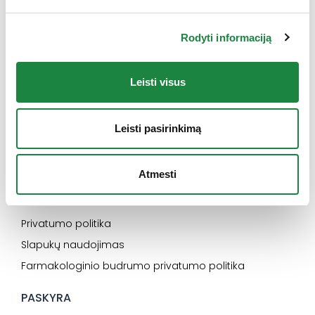
INFORMACIJA
Rodyti informaciją
Naujienos
Kontaktai
Leisti visus
Konsultacija
Karjera
Leisti pasirinkimą
SVARBU
Atmesti
Elektroninės parduotuvės pirkimo taisyklės
Dažniausiai užduodami klausimai
Privatumo politika
Slapukų naudojimas
Farmakologinio budrumo privatumo politika
PASKYRA