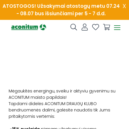
Skip
x
ATOSTOGOS! Užsakymai atostogų metu 07.24
to
- 08.07 bus išsiunčiami per 5 - 7 d.d.
content
Mėgaukitės energingu, sveiku ir aktyviu gyvenimu su
ACONITUM maisto papildais!
Tapdami didelės ACONITUM DRAUGŲ KLUBO
bendruomenės dalimi, galėsite naudotis tik Jums
pritaikytomis vertėmis:
-15% nuolaida
pirmam užsakymui visoms