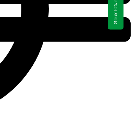
Gauk 10% nuolaidą!