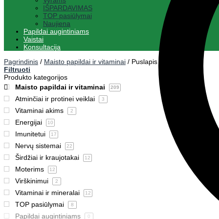
Vyrams
IŠPARDAVIMAS
TOP pasiūlymai
Naujiena
Papildai augintiniams
Vaistai
Konsultacija
Pagrindinis
/
Maisto papildai ir vitaminai
/
Puslapis 2
Filtruoti
Produkto kategorijos
Maisto papildai ir vitaminai
209
Atminčiai ir protinei veiklai
3
Vitaminai akims
2
Energijai
10
Imunitetui
17
Nervų sistemai
22
Širdžiai ir kraujotakai
12
Moterims
12
Virškinimui
2
Vitaminai ir mineralai
12
TOP pasiūlymai
8
Papildai augintiniams
0