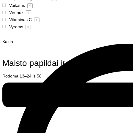
Vaikams
4
Vironox
7
Vitaminas C
5
Vyrams
6
Kaina
Maisto papildai ir vitaminai
Rodoma 13–24 iš 58